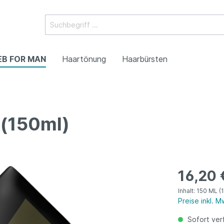
EB FOR MAN
Haartönung
Haarbürsten
 (150ml)
orteilsgrössen)
orteilsgrössen)
yling
Mini (Reisegrössen)
Mini (Reisegrössen)
Flaunt Styling
16,20 
Inhalt:
150 ML
(
Preise inkl. 
Sofort verf